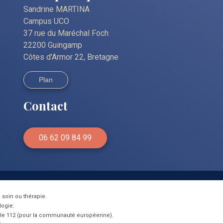
Sandrine MARTINA
Campus UCO
37 rue du Maréchal Foch
22200 Guingamp
Côtes d'Armor 22, Bretagne
Plan
Contact
06 62 09 84 99
soin ou thérapie.
logie
.
le 112 (pour la communauté européenne).