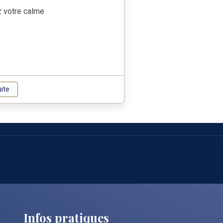
 votre calme
uite
I
nfos pratiques