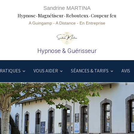
Sandrine MARTINA
Hypnose
Magnétiseur
Rebouteux
Coupeur
feu
•
•
•
A Guingamp
-
A Distance
-
En Entreprise
Hypnose & Guérisseur
PRATIQUES
VOUS AIDER
SÉANCES & TARIFS
AVIS