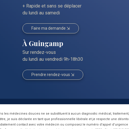
+ Rapide et sans se déplacer
du lundi au samedi
Faire ma demande ⇲
À Guingamp
Sur rendez-vous
du lundi au vendredi 9h-18h30
Prendre rendez-vous ⇲
ns les médecines douces ne se substituent à aucun diagnostic médical, traitement, 
titre, je suis déclarée en tant que professionnelle libérale et je respecte une
déonto
diatement contact avec votre médecin ou composez le numéro d’appel d’urgence 